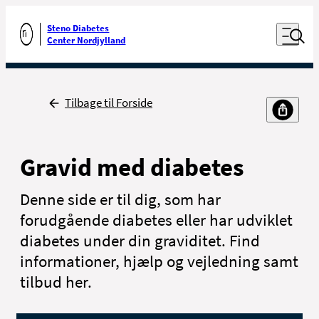
Luk naviga
Udfør søgning
Åben nav
Steno Diabetes
Gå til forsiden
Center Nordjylland
Tilbage
Tilbage til Forside
Gravid med diabetes
Denne side er til dig, som har
forudgående diabetes eller har udviklet
diabetes under din graviditet. Find
informationer, hjælp og vejledning samt
tilbud her.