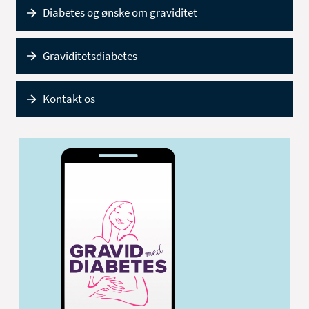
Diabetes og ønske om graviditet
Graviditetsdiabetes
Kontakt os