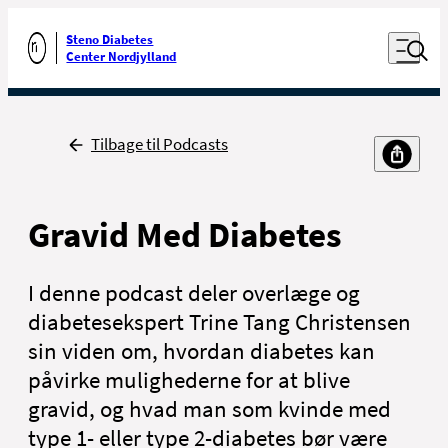
Luk naviga
Udfør søgning
Åben nav
Steno Diabetes
Gå til forsiden
Center Nordjylland
Tilbage
Tilbage til Podcasts
Gravid Med Diabetes
I denne podcast deler overlæge og
diabetesekspert Trine Tang Christensen
sin viden om, hvordan diabetes kan
påvirke mulighederne for at blive
gravid, og hvad man som kvinde med
type 1- eller type 2-diabetes bør være