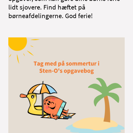
Projektportefølje
lidt sjovere. Find hæftet på
Kontakt os
børneafdelingerne. God ferie!
English