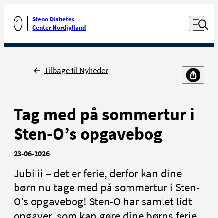
Luk naviga
Udfør søgning
Åben nav
Steno Diabetes
Gå til forsiden
Center Nordjylland
Tilbage til Nyheder
Patienter og
Fagpersoner
pårørende
Tag med på sommertur i
Sten-O’s opgavebog
23-06-2026
Jubiiii – det er ferie, derfor kan dine
Nyheder
børn nu tage med på sommertur i Sten-
Presse
O’s opgavebog! Sten-O har samlet lidt
Om SDCN
opgaver, som kan gøre dine børns ferie