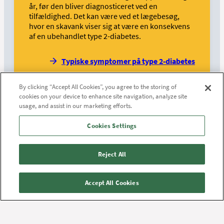
år, før den bliver diagnosticeret ved en
tilfældighed. Det kan være ved et lægebesøg,
hvor en skavank viser sig at være en konsekvens
af en ubehandlet type 2-diabetes.
Typiske symptomer på type 2-diabetes
By clicking “Accept All Cookies”, you agree to the storing of
cookies on your device to enhance site navigation, analyze site
usage, and assist in our marketing efforts.
En god start til en ny livsstil
Cookies Settings
Gør det nemt
Reject All
Det kan være svært at ændre vaner, finde nye
livretter eller begynde at bevæge sig mere. Start
Accept All Cookies
med det, du allerede gør og lav små ændringer,
så er du hurtigt på vej mod en sundere livsstil.
Tag cyklen eller gå i stedet for at tage bilen. Gå en
omvej, når du skal ned og handle. Tag trappen i