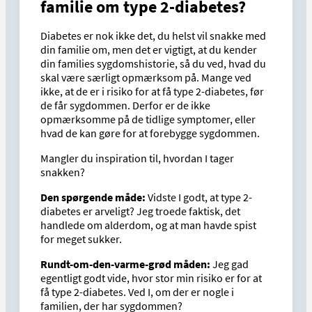
familie om type 2-diabetes?
Diabetes er nok ikke det, du helst vil snakke med
din familie om, men det er vigtigt, at du kender
din families sygdomshistorie, så du ved, hvad du
skal være særligt opmærksom på. Mange ved
ikke, at de er i risiko for at få type 2-diabetes, før
de får sygdommen. Derfor er de ikke
opmærksomme på de tidlige symptomer, eller
hvad de kan gøre for at forebygge sygdommen.
Mangler du inspiration til, hvordan I tager
snakken?
Den spørgende måde:
Vidste I godt, at type 2-
diabetes er arveligt? Jeg troede faktisk, det
handlede om alderdom, og at man havde spist
for meget sukker.
Rundt-om-den-varme-grød måden:
Jeg gad
egentligt godt vide, hvor stor min risiko er for at
få type 2-diabetes. Ved I, om der er nogle i
familien, der har sygdommen?