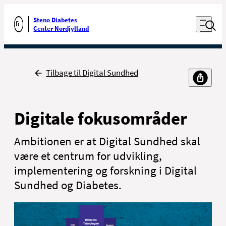
Luk naviga
Udfør søgning
Åben nav
Steno Diabetes
Gå til forsiden
Center Nordjylland
Tilbage
Tilbage til Digital Sundhed
Digitale fokusområder
Ambitionen er at Digital Sundhed skal
være et centrum for udvikling,
implementering og forskning i Digital
Sundhed og Diabetes.