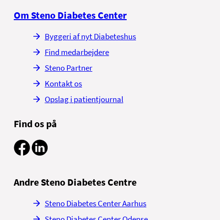
Ideklinikken, AAU Innovation Bruxelles og
NordDanmarks EU-kontor om at tiltrække
Om Steno Diabetes Center
internationale projekter og forskning til
Danmark.
Byggeri af nyt Diabeteshus
Et eksempel er Joint Action digitally-
Find medarbejdere
enabled, integrated, person-centered care
Steno Partner
(JADECARE), som består af 31 forskellige
sundhedsaktører fra 19 europæiske lande,
Kontakt os
hvor alle har forskellige ekspertiser i
Opslag i patientjournal
digitalisering.
Find os på
Andre Steno Diabetes Centre
Steno Diabetes Center Aarhus
Steno Diabetes Center Odense