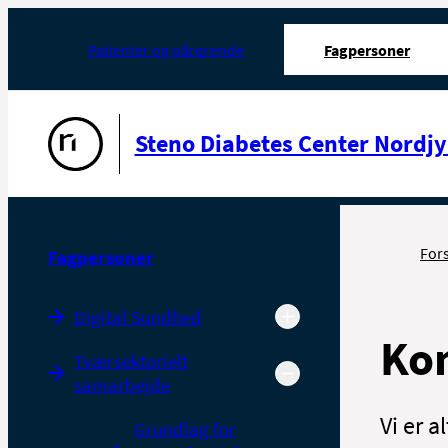
Patienter og pårørende
Fagpersoner
Gå til forsiden
Steno Diabetes Center Nordjy
For
Fagpersoner
Digital Sundhed
Kon
Tværsektorielt
samarbejde
Vi er a
Grundlag for