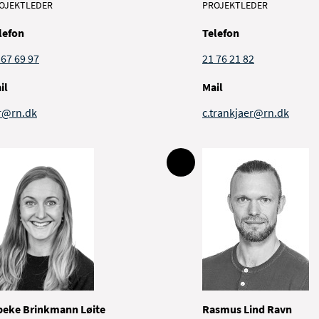
OJEKTLEDER
PROJEKTLEDER
lefon
Telefon
 67 69 97
21 76 21 82
il
Mail
r@rn.dk
c.trankjaer@rn.dk
beke Brinkmann Løite
Rasmus Lind Ravn