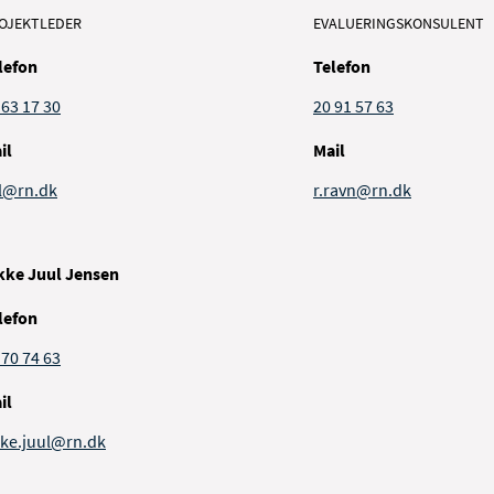
OJEKTLEDER
EVALUERINGSKONSULENT
lefon
Telefon
 63 17 30
20 91 57 63
il
Mail
l@rn.dk
r.ravn@rn.dk
kke Juul Jensen
lefon
 70 74 63
il
kke.juul@rn.dk