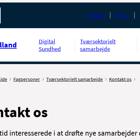
Nyheder
Presse
Digital
Tværsektorielt
lland
Sundhed
samarbejde
side
Fagpersoner
Tværsektorielt samarbejde
Kontakt os
takt os
ltid interesserede i at drøfte nye samarbejder