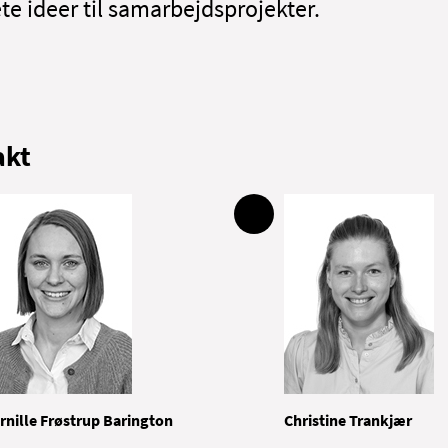
te ideer til samarbejdsprojekter.
akt
rnille Frøstrup Barington
Christine Trankjær