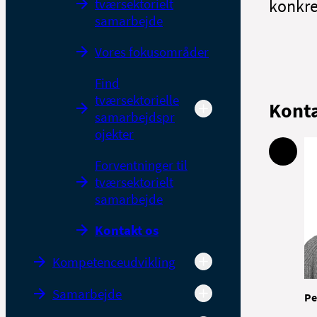
tværsektorielt
konkre
samarbejde
Vores fokusområder
Find
tværsektorielle
Kont
samarbejdspr
ojekter
Forventninger til
tværsektorielt
samarbejde
Kontakt os
Kompetenceudvikling
Samarbejde
Pe