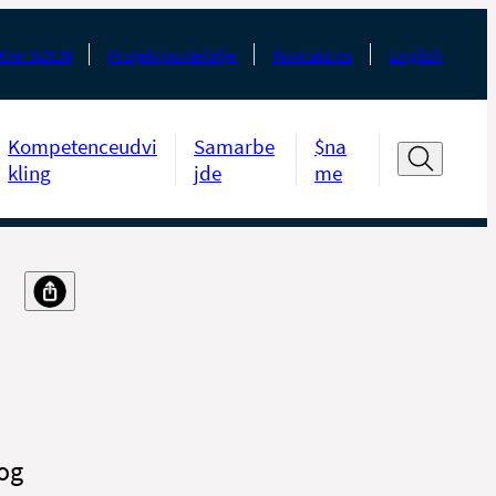
Om SDCN
Projektportefølje
Kontakt os
English
Kompetenceudvi
Samarbe
$na
kling
jde
me
 og