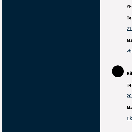
PR
Te
21
Ma
vb
Ri
Te
20
Ma
ri