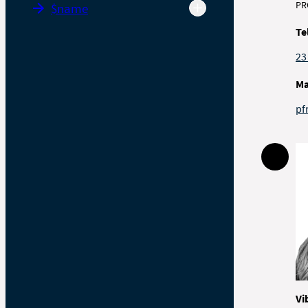
PR
$name
Te
23
Ma
pf
Vi