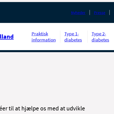
Nyheder
Presse
Praktisk
Type 1-
Type 2-
lland
information
diabetes
diabetes
éer til at hjælpe os med at udvikle