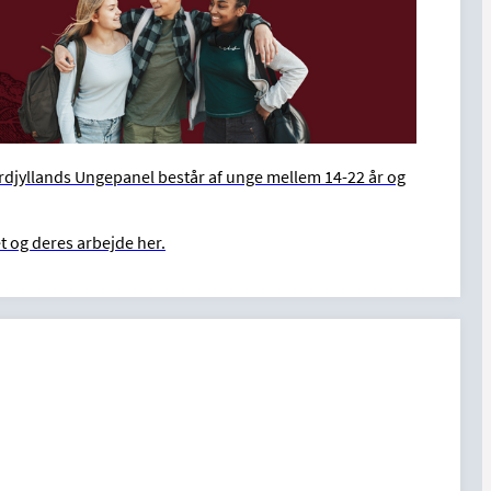
rdjyllands Ungepanel består af unge mellem 14-22 år og
og deres arbejde her.