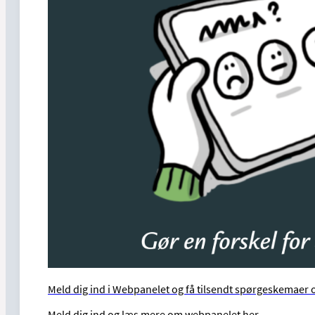
Meld dig ind i Webpanelet og få tilsendt spørgeskemaer o
Meld dig ind og læs mere om webpanelet her.