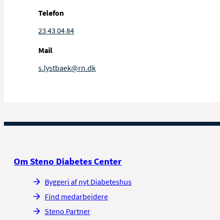
Telefon
23 43 04 84
Mail
s.lystbaek@rn.dk
Om Steno Diabetes Center
Byggeri af nyt Diabeteshus
Find medarbejdere
Steno Partner