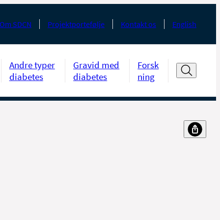
Om SDCN
Projektportefølje
Kontakt os
English
Andre typer
Gravid med
Forsk
diabetes
diabetes
ning