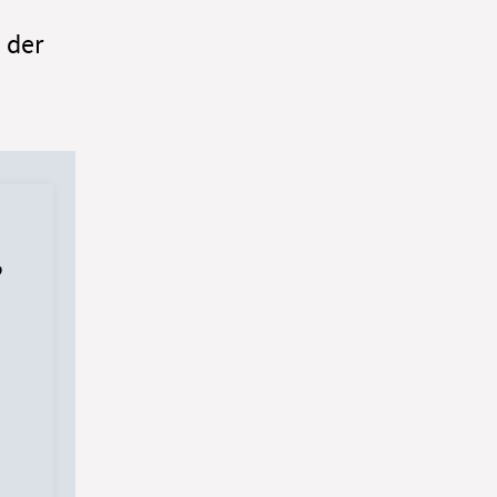
 der
,