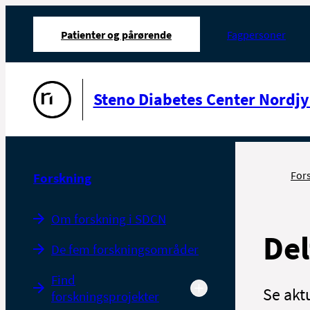
Patienter og pårørende
Fagpersoner
Gå til forsiden
Steno Diabetes Center Nordjy
For
Forskning
Om forskning i SDCN
Del
De fem forskningsområder
Find
Se akt
forskningsprojekter