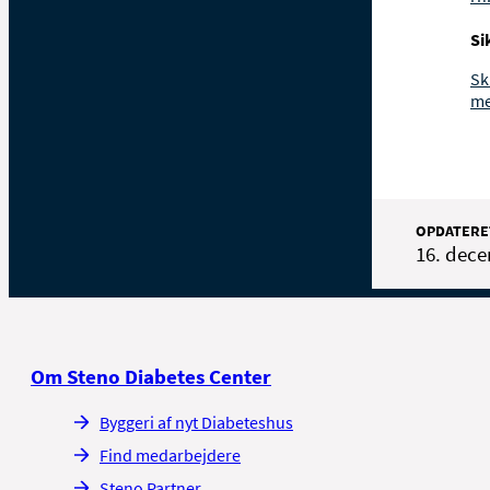
Si
Sk
me
OPDATERE
16. dec
Om Steno Diabetes Center
Byggeri af nyt Diabeteshus
Find medarbejdere
Steno Partner