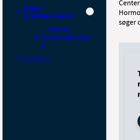
Center
Deltag i
Hormon
forskningsprojekter
søger 
Tilmeld dig
forskningsdatabase
n
Kontakt os