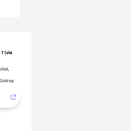
mere
mere
e 2-
an
ed
mere
7 (via
ital,
 Gistrup
mere