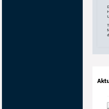
D
H
U
T
f
d
Aktu