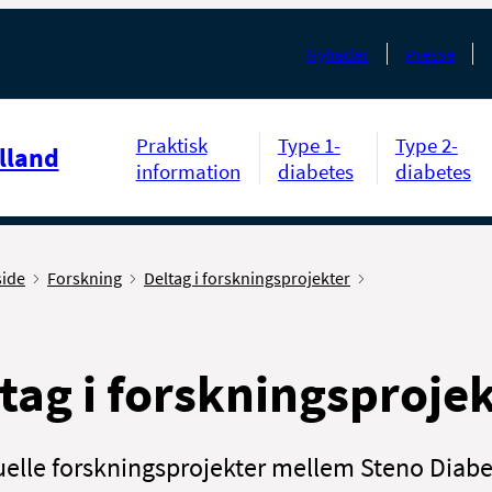
Nyheder
Presse
Praktisk
Type 1-
Type 2-
lland
information
diabetes
diabetes
side
Forskning
Deltag i forskningsprojekter
tag i forskningsproje
uelle forskningsprojekter mellem Steno Diab