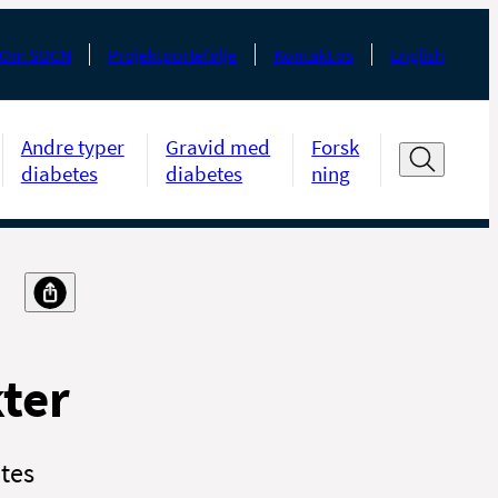
Om SDCN
Projektportefølje
Kontakt os
English
Andre typer
Gravid med
Forsk
diabetes
diabetes
ning
kter
etes