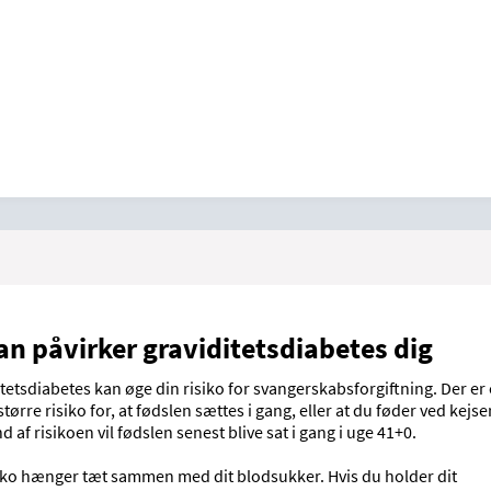
n påvirker graviditetsdiabetes dig
tetsdiabetes kan øge din risiko for svangerskabsforgiftning. Der er
 større risiko for, at fødslen sættes i gang, eller at du føder ved kejse
d af risikoen vil fødslen senest blive sat i gang i uge 41+0.
siko hænger tæt sammen med dit blodsukker. Hvis du holder dit