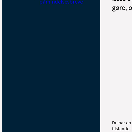
påmindelsesbreve
gøre, 
Du har en 
tilstande: