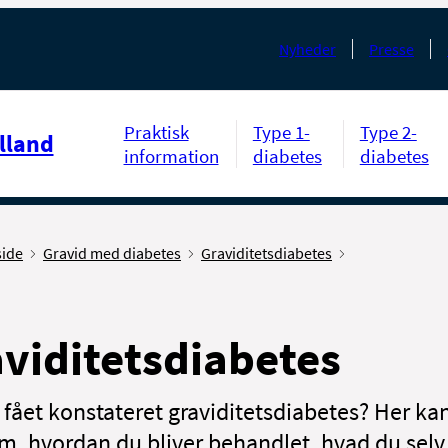
Nyheder
Presse
Praktisk
Type 1-
Type 2-
lland
information
diabetes
diabetes
side
Gravid med diabetes
Graviditetsdiabetes
viditetsdiabetes
 fået konstateret graviditetsdiabetes? Her ka
m, hvordan du bliver behandlet, hvad du selv