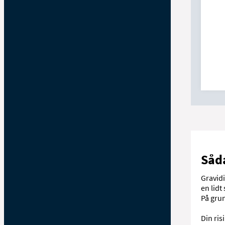
Såda
Gravidi
en lidt
På grun
Din ri