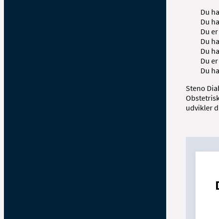
Du ha
Du ha
Du er
Du ha
Du ha
Du er
Du ha
Steno Dia
Obstetrisk
udvikler d