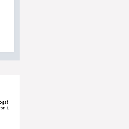
 også
rsnit.