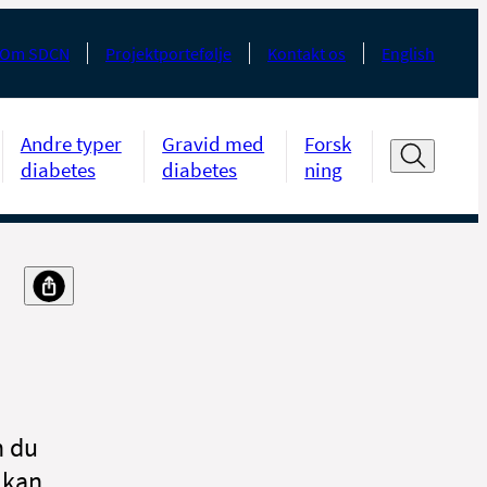
Om SDCN
Projektportefølje
Kontakt os
English
Andre typer
Gravid med
Forsk
diabetes
diabetes
ning
n du
 kan