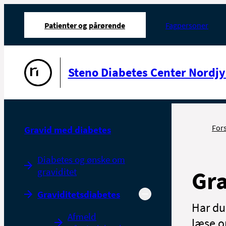
Patienter og pårørende
Fagpersoner
Gå til forsiden
Steno Diabetes Center Nordjy
For
Gravid med diabetes
Diabetes og ønske om
graviditet
Gra
Graviditetsdiabetes
Har du
Afmeld
læse o