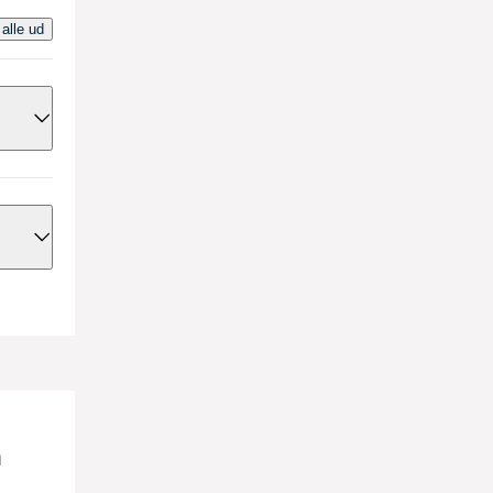
 alle ud
 du
dgår
, du
n