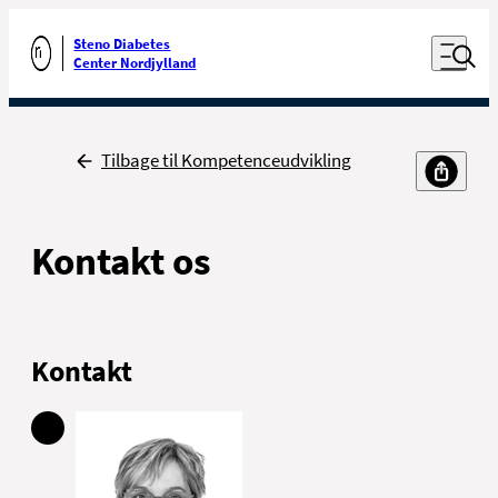
Luk naviga
Udfør søgning
Åben nav
Steno Diabetes
Gå til forsiden
Center Nordjylland
Tilbage
Tilbage til Kompetenceudvikling
Kontakt os
Kontakt