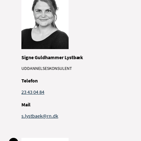
Signe Guldhammer Lystbæk
UDDANNELSESKONSULENT
Telefon
23 43 04 84
Mail
s.lystbaek@rn.dk