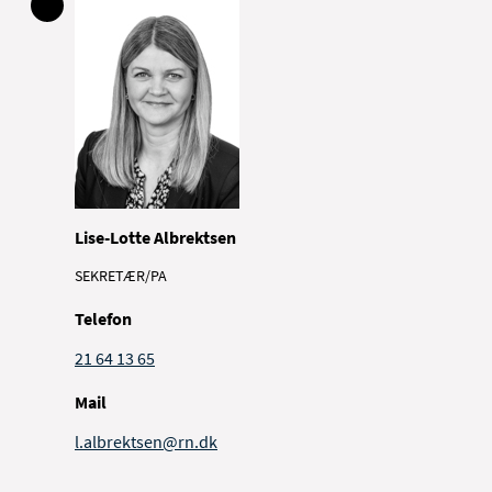
Lise-Lotte Albrektsen
SEKRETÆR/PA
Telefon
21 64 13 65
Mail
l.albrektsen@rn.dk