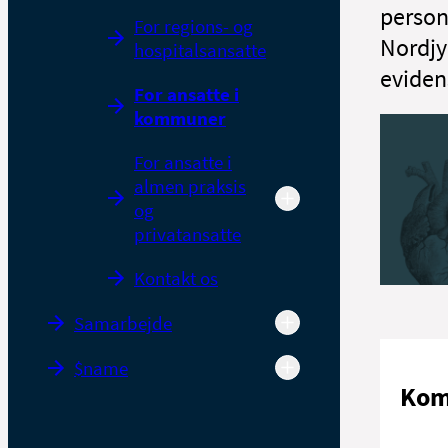
person
For regions- og
Nordjyl
hospitalsansatte
eviden
For ansatte i
kommuner
For ansatte i
almen praksis
og
privatansatte
Kontakt os
Samarbejde
$name
Kom