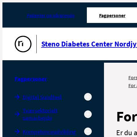
Patienter og pårørende
Fagpersoner
Gå til forsiden
Steno Diabetes Center Nordjy
For
Fagpersoner
For
Digital Sundhed
Tværsektorielt
For
samarbejde
Kompetenceudvikling
Er du 