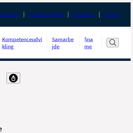
Om SDCN
Projektportefølje
Kontakt os
English
Kompetenceudvi
Samarbe
$na
kling
jde
me
e