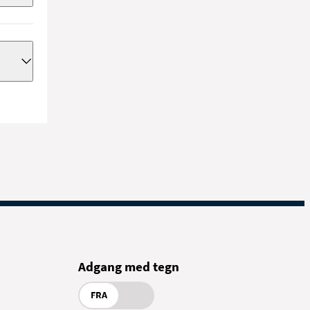
g i
t i
kan
iske
nge
om
Adgang med tegn
FRA
på