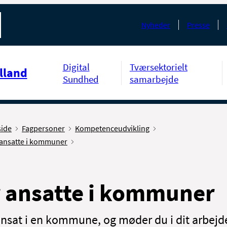
Nyheder
Presse
Digital
Tværsektorielt
lland
Sundhed
samarbejde
side
Fagpersoner
Kompetenceudvikling
 ansatte i kommuner
 ansatte i kommuner
ansat i en kommune, og møder du i dit arbejd