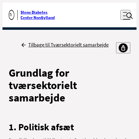
Luk naviga
Udfør søgning
Åben nav
Steno Diabetes
Gå til forsiden
Center Nordjylland
Tilbage
Tilbage til Tværsektorielt samarbejde
Grundlag for
tværsektorielt
samarbejde
1. Politisk afsæt