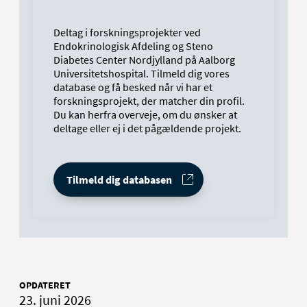
ud én gang årligt i de næste 10 år. Dette vil
udgøre fundamentet for en database
Deltag i forskningsprojekter ved
omkring nerveskader, som vil gøre det
Endokrinologisk Afdeling og Steno
muligt at følge udviklingen af nerveskader i
Diabetes Center Nordjylland på Aalborg
mennesker med diabetes, og kan give et
Universitetshospital. Tilmeld dig vores
unikt indblik i hvordan nerveskader
database og få besked når vi har et
påvirker livet med diabetes. Den nye viden
forskningsprojekt, der matcher din profil.
vil komme fremtidige generationer til gode
Du kan herfra overveje, om du ønsker at
og vil kunne føre til forebyggende initiativer
deltage eller ej i det pågældende projekt.
og forventes at påvirke fremtidige kliniske
retningslinjer.
Tilmeld dig databasen
OPDATERET
23. juni 2026