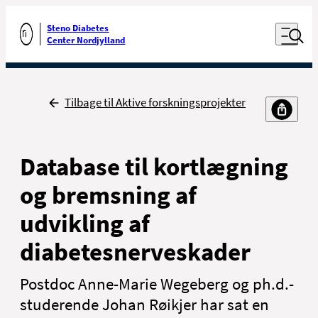
Luk naviga
Udfør søgning
Åben nav
Steno Diabetes
Gå til forsiden
Center Nordjylland
Tilbage
Tilbage til Aktive forskningsprojekter
Database til kortlægning
og bremsning af
udvikling af
diabetesnerveskader
Postdoc Anne-Marie Wegeberg og ph.d.-
studerende Johan Røikjer har sat en