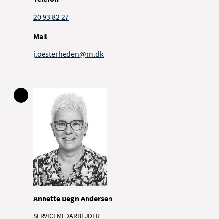
20 93 82 27
Mail
j.oesterheden@rn.dk
Annette Degn Andersen
SERVICEMEDARBEJDER