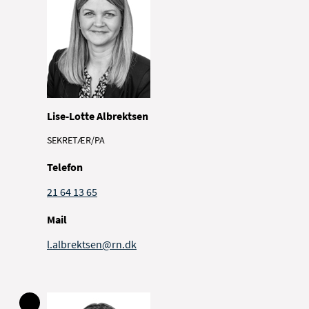
Lise-Lotte Albrektsen
SEKRETÆR/PA
Telefon
21 64 13 65
Mail
l.albrektsen@rn.dk