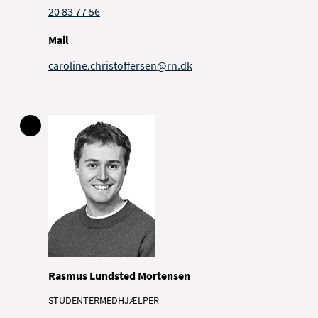
20 83 77 56
Mail
caroline.christoffersen@rn.dk
Rasmus Lundsted Mortensen
STUDENTERMEDHJÆLPER