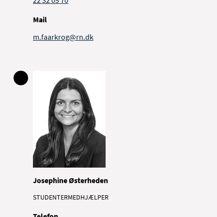
22 32 05 70
Mail
m.faarkrog@rn.dk
Josephine Østerheden
STUDENTERMEDHJÆLPER
Telefon