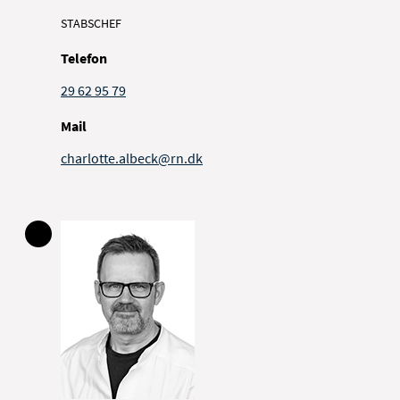
STABSCHEF
Telefon
29 62 95 79
Mail
charlotte.albeck@rn.dk