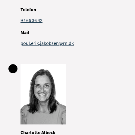
Telefon
97 66 36 42
Mail
poul.erik.jakobsen@rn.dk
Charlotte Albeck