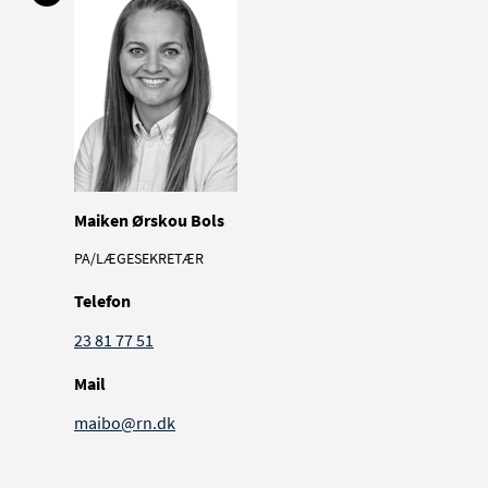
Maiken Ørskou Bols
PA/LÆGESEKRETÆR
Telefon
23 81 77 51
Mail
maibo@rn.dk