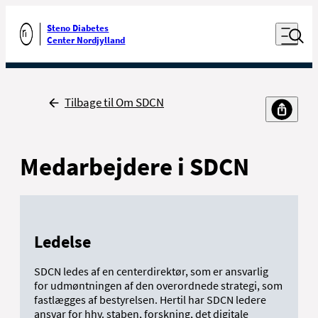
Luk naviga
Udfør søgning
Åben nav
Steno Diabetes
Gå til forsiden
Center Nordjylland
Tilbage
Tilbage til Om SDCN
Medarbejdere i SDCN
Ledelse
SDCN ledes af en centerdirektør, som er ansvarlig
for udmøntningen af den overordnede strategi, som
fastlægges af bestyrelsen. Hertil har SDCN ledere
ansvar for hhv. staben, forskning, det digitale