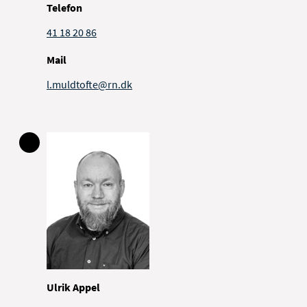
Telefon
41 18 20 86
Mail
l.muldtofte@rn.dk
Ulrik Appel