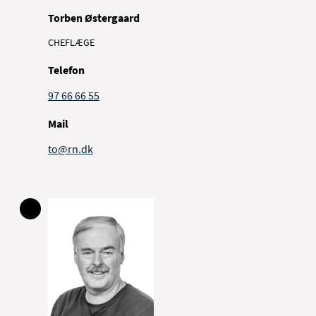
Torben Østergaard
CHEFLÆGE
Telefon
97 66 66 55
Mail
to@rn.dk