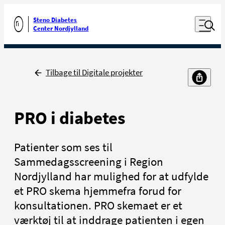
Luk naviga
Udfør søgning
Åben nav
Steno Diabetes
Gå til forsiden
Center Nordjylland
Tilbage
Tilbage til Digitale projekter
PRO i diabetes
Patienter som ses til
Sammedagsscreening i Region
Nordjylland har mulighed for at udfylde
et PRO skema hjemmefra forud for
konsultationen. PRO skemaet er et
værktøj til at inddrage patienten i egen