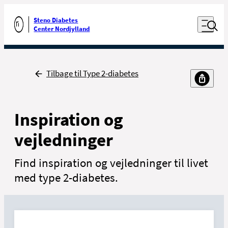
Luk naviga
Udfør søgning
Åben nav
Steno Diabetes
Gå til forsiden
Center Nordjylland
Tilbage
Tilbage til Type 2-diabetes
Inspiration og
vejledninger
Find inspiration og vejledninger til livet
med type 2-diabetes.