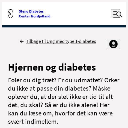
Luk naviga
Udfør søgning
Åben nav
Steno Diabetes
Gå til forsiden
Center Nordjylland
Tilbage
Tilbage til Ung med type 1-diabetes
Hjernen og diabetes
Føler du dig træt? Er du udmattet? Orker
du ikke at passe din diabetes? Måske
oplever du, at der slet ikke er tid til alt
det, du skal? Så er du ikke alene! Her
kan du læse om, hvorfor det kan være
svært indimellem.