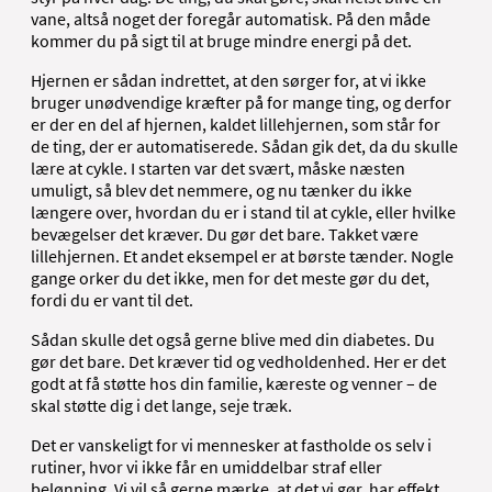
vane, altså noget der foregår automatisk. På den måde
kommer du på sigt til at bruge mindre energi på det.
Hjernen er sådan indrettet, at den sørger for, at vi ikke
bruger unødvendige kræfter på for mange ting, og derfor
er der en del af hjernen, kaldet lillehjernen, som står for
de ting, der er automatiserede. Sådan gik det, da du skulle
lære at cykle. I starten var det svært, måske næsten
umuligt, så blev det nemmere, og nu tænker du ikke
længere over, hvordan du er i stand til at cykle, eller hvilke
bevægelser det kræver. Du gør det bare. Takket være
lillehjernen. Et andet eksempel er at børste tænder. Nogle
gange orker du det ikke, men for det meste gør du det,
fordi du er vant til det.
Sådan skulle det også gerne blive med din diabetes. Du
gør det bare. Det kræver tid og vedholdenhed. Her er det
godt at få støtte hos din familie, kæreste og venner – de
skal støtte dig i det lange, seje træk.
Det er vanskeligt for vi mennesker at fastholde os selv i
rutiner, hvor vi ikke får en umiddelbar straf eller
belønning. Vi vil så gerne mærke, at det vi gør, har effekt.