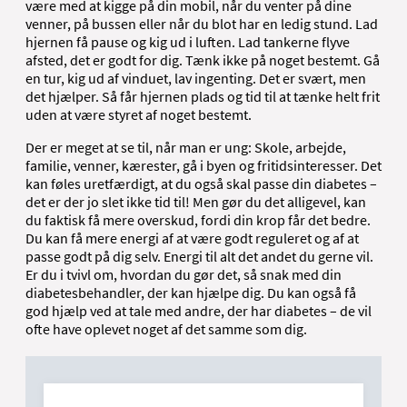
være med at kigge på din mobil, når du venter på dine
venner, på bussen eller når du blot har en ledig stund. Lad
hjernen få pause og kig ud i luften. Lad tankerne flyve
afsted, det er godt for dig. Tænk ikke på noget bestemt. Gå
en tur, kig ud af vinduet, lav ingenting. Det er svært, men
det hjælper. Så får hjernen plads og tid til at tænke helt frit
uden at være styret af noget bestemt.
Der er meget at se til, når man er ung: Skole, arbejde,
familie, venner, kærester, gå i byen og fritidsinteresser. Det
kan føles uretfærdigt, at du også skal passe din diabetes –
det er der jo slet ikke tid til! Men gør du det alligevel, kan
du faktisk få mere overskud, fordi din krop får det bedre.
Du kan få mere energi af at være godt reguleret og af at
passe godt på dig selv. Energi til alt det andet du gerne vil.
Er du i tvivl om, hvordan du gør det, så snak med din
diabetesbehandler, der kan hjælpe dig. Du kan også få
god hjælp ved at tale med andre, der har diabetes – de vil
ofte have oplevet noget af det samme som dig.