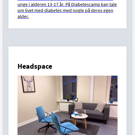
unge i alderen 13-17 år. På Diabetescamp kan tale
om livet med diabetes med nogle på deres egen
alder.
Headspace