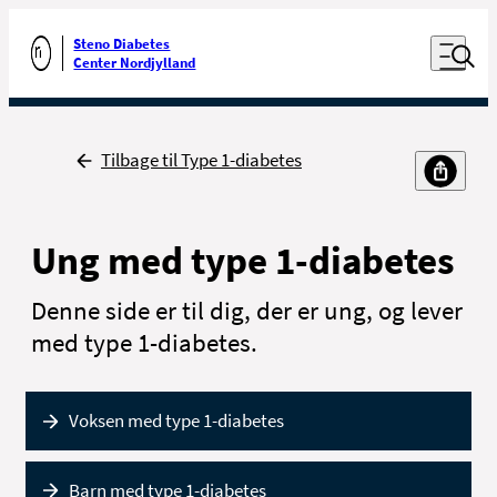
Luk naviga
Udfør søgning
Åben nav
Steno Diabetes
Gå til forsiden
Center Nordjylland
Tilbage
Tilbage til Type 1-diabetes
Ung med type 1-diabetes
Denne side er til dig, der er ung, og lever
med type 1-diabetes.
Voksen med type 1-diabetes
Barn med type 1-diabetes