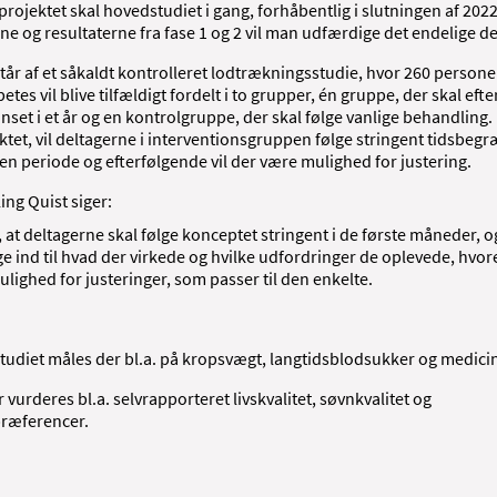
tprojektet skal hovedstudiet i gang, forhåbentlig i slutningen af 202
ne og resultaterne fra fase 1 og 2 vil man udfærdige det endelige de
tår af et såkaldt kontrolleret lodtrækningsstudie, hvor 260 person
betes vil blive tilfældigt fordelt i to grupper, én gruppe, der skal efte
set i et år og en kontrolgruppe, der skal følge vanlige behandling.
ktet, vil deltagerne i interventionsgruppen følge stringent tidsbeg
 en periode og efterfølgende vil der være mulighed for justering.
ing Quist siger:
 at deltagerne skal følge konceptet stringent i de første måneder, o
rge ind til hvad der virkede og hvilke udfordringer de oplevede, hvor
ulighed for justeringer, som passer til den enkelte.
 studiet måles der bl.a. på kropsvægt, langtidsblodsukker og medici
vurderes bl.a. selvrapporteret livskvalitet, søvnkvalitet og
ræferencer.