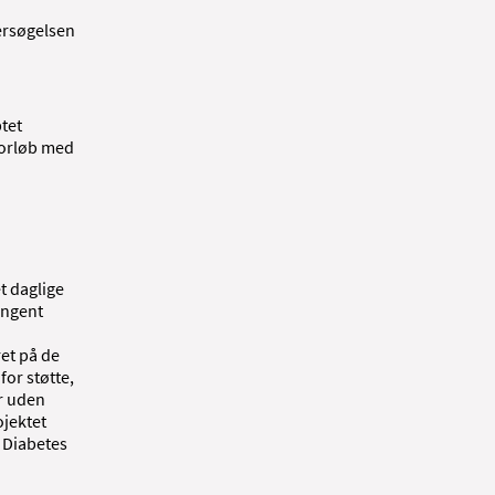
dersøgelsen
ptet
forløb med
t daglige
ringent
ret på de
for støtte,
r uden
ojektet
o Diabetes