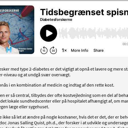
ker med type 2-diabetes er det vigtigt at opnå et lavere og mere st
r-niveau og at undgå svær overvægt.
nås i en kombination af medicin og indtag af den rette kost.
en er så central, tilbydes der ofte kostvejledning som en del af be
 det lokale sundhedscenter eller på hospitalet afhængigt af, om ma
 egen læge eller sygehuset.
e ikke så let at ændre på nogle kostvaner, hvis det er det, der er beh
doc Jonas Salling Quist, ph.d., der forsker i at udvikle og undersøge