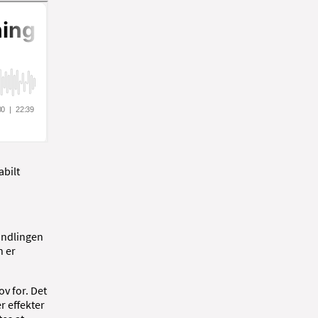
abilt
handlingen
n er
ov for. Det
r effekter