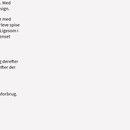
2. Med
sign.
er med
rleve spise
 Ligesom i
rænset
g derefter
efter der
nforbrug.