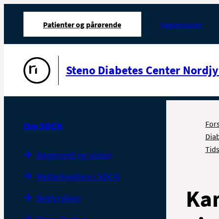
Patienter og pårørende
Fagpersoner
Gå til forsiden
Steno Diabetes Center Nordjy
For
Om SDCN
Dia
Tid
Baggrund og vision
Medarbejdere i SDCN
Kan
Bestyrelsen