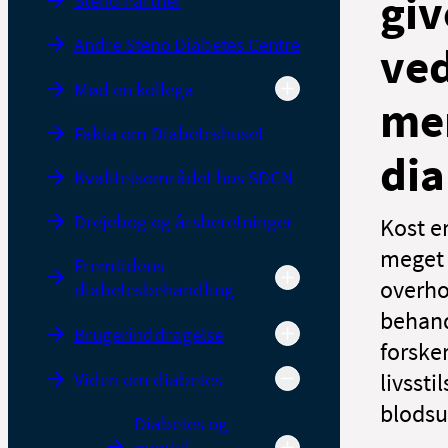
giv
Steno Partner
Andre Steno Diabetes Centre
ve
Mød en kollega
me
Fakta om Diabeteshuset
dia
Kvalitetsområdet hos SDCN
Drejebog og årsberetninger
Kost e
meget 
Fremtidens
overho
diabetesbehandling
behand
Brugerinddragelse
forske
Viden om diabetes
livsst
blodsu
Diabetes og
mental