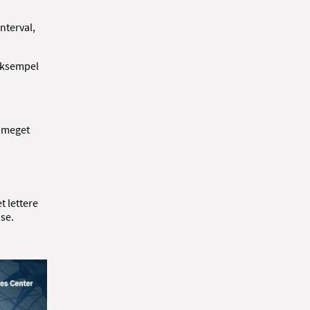
nterval,
 eksempel
r meget
t lettere
se.