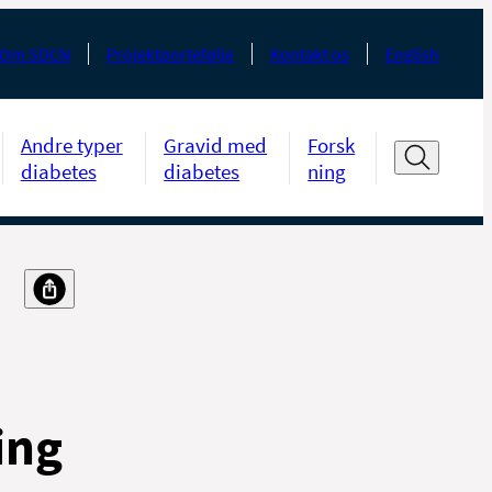
Om SDCN
Projektportefølje
Kontakt os
English
Andre typer
Gravid med
Forsk
diabetes
diabetes
ning
ing