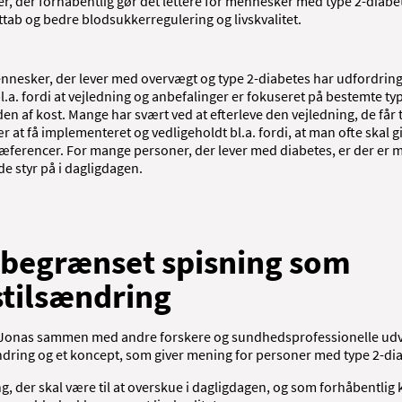
er, der forhåbentlig gør det lettere for mennesker med type 2-diabe
tab og bedre blodsukkerregulering og livskvalitet.
nesker, der lever med overvægt og type 2-diabetes har udfordrin
l.a. fordi at vejledning og anbefalinger er fokuseret på bestemte typ
 af kost. Mange har svært ved at efterleve den vejledning, de får t
r at få implementeret og vedligeholdt bl.a. fordi, at man ofte skal g
æferencer. For mange personer, der lever med diabetes, er der er m
de styr på i dagligdagen.
sbegrænset spisning som
stilsændring
l Jonas sammen med andre forskere og sundhedsprofessionelle udv
ændring og et koncept, som giver mening for personer med type 2-di
, der skal være til at overskue i dagligdagen, og som forhåbentlig k