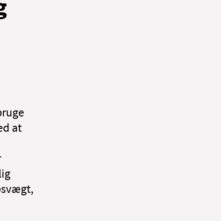
g
bruge
ed at
r
lig
psvægt,