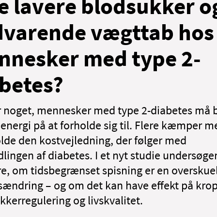
e lavere blodsukker o
dvarende vægttab hos
nnesker med type 2-
betes?
r noget, mennesker med type 2-diabetes må 
energi på at forholde sig til. Flere kæmper m
lde den kostvejledning, der følger med
lingen af diabetes. I et nyt studie undersøge
re, om tidsbegrænset spisning er en overskue
ilsændring – og om det kan have effekt på kro
kkerregulering og livskvalitet.