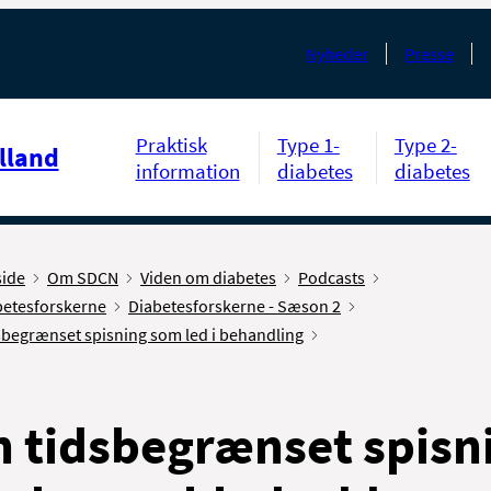
Nyheder
Presse
Praktisk
Type 1-
Type 2-
lland
information
diabetes
diabetes
side
Om SDCN
Viden om diabetes
Podcasts
betesforskerne
Diabetesforskerne - Sæson 2
sbegrænset spisning som led i behandling
 tidsbegrænset spisn