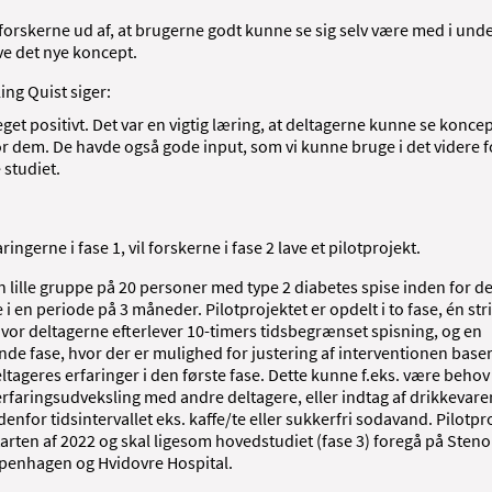
forskerne ud af, at brugerne godt kunne se sig selv være med i un
ve det nye koncept.
ing Quist siger:
get positivt. Det var en vigtig læring, at deltagerne kunne se konce
or dem. De havde også gode input, som vi kunne bruge i det videre 
 studiet.
ringerne i fase 1, vil forskerne i fase 2 lave et pilotprojekt.
n lille gruppe på 20 personer med type 2 diabetes spise inden for de
 i en periode på 3 måneder. Pilotprojektet er opdelt i to fase, én st
vor deltagerne efterlever 10-timers tidsbegrænset spisning, og en
nde fase, hvor der er mulighed for justering af interventionen base
ltageres erfaringer i den første fase. Dette kunne f.eks. være behov 
rfaringsudveksling med andre deltagere, eller indtag af drikkevare
denfor tidsintervallet eks. kaffe/te eller sukkerfri sodavand. Pilotpr
starten af 2022 og skal ligesom hovedstudiet (fase 3) foregå på Sten
penhagen og Hvidovre Hospital.