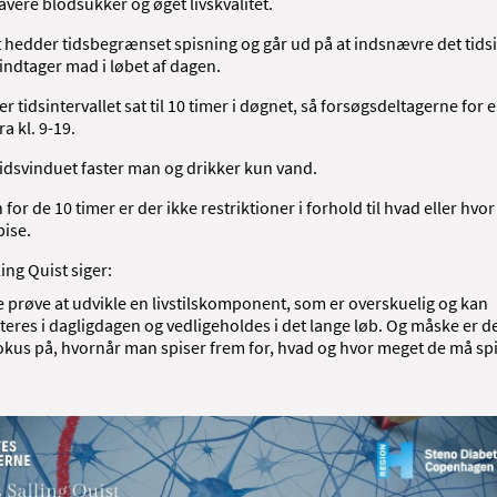
avere blodsukker og øget livskvalitet.
 hedder tidsbegrænset spisning og går ud på at indsnævre det tidsi
indtager mad i løbet af dagen.
 er tidsintervallet sat til 10 timer i døgnet, så forsøgsdeltagerne for
a kl. 9-19.
tidsvinduet faster man og drikker kun vand.
for de 10 timer er der ikke restriktioner i forhold til hvad eller hvo
ise.
ing Quist siger:
ne prøve at udvikle en livstilskomponent, som er overskuelig og kan
res i dagligdagen og vedligeholdes i det lange løb. Og måske er de
okus på, hvornår man spiser frem for, hvad og hvor meget de må spi