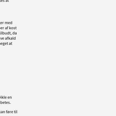
tes at
ger med
er af kost
ilbudt, da
ive afkald
eget at
ikle en
abetes.
an føre til