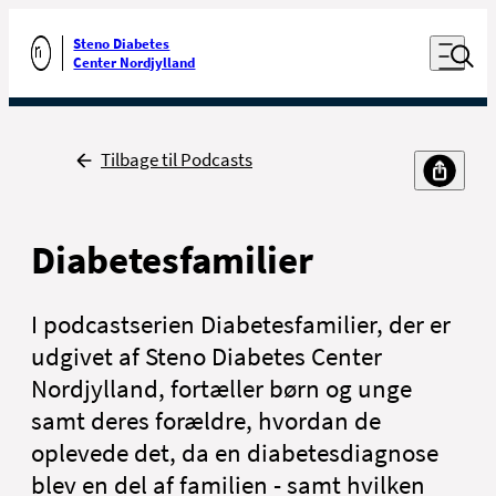
Luk naviga
Udfør søgning
Åben nav
Steno Diabetes
Gå til forsiden
Center Nordjylland
Tilbage
Tilbage til Podcasts
Diabetesfamilier
I podcastserien Diabetesfamilier, der er
udgivet af Steno Diabetes Center
Nordjylland, fortæller børn og unge
samt deres forældre, hvordan de
oplevede det, da en diabetesdiagnose
blev en del af familien - samt hvilken