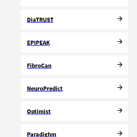
DiaTRUST
EPIPEAK
FibroCan
NeuroPredict
Optimist
Paradighm