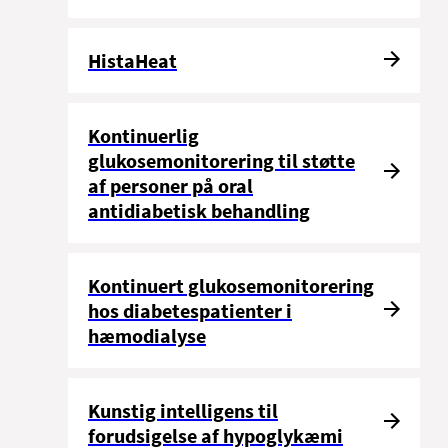
HistaHeat
Kontinuerlig
glukosemonitorering til støtte
af personer på oral
antidiabetisk behandling
Kontinuert glukosemonitorering
hos diabetespatienter i
hæmodialyse
Kunstig intelligens til
forudsigelse af hypoglykæmi