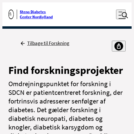
Luk naviga
Udfør søgning
Åben nav
Steno Diabetes
Gå til forsiden
Center Nordjylland
Tilbage
Tilbage til Forskning
Find forskningsprojekter
Omdrejningspunktet for forskning i
SDCN er patientcentreret forskning, der
fortrinsvis adresserer senfølger af
diabetes. Det gælder forskning i
diabetisk neuropati, diabetes og
knogler, diabetisk karsygdom og